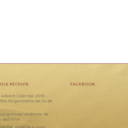
COLE RECENTE
FACEBOOK
 Advent Calendar 2018 –
Ultra-Regeneranta de 24 de
ul sa incepi sedintele de
e definitiva
Set DR. BABOR iti reda