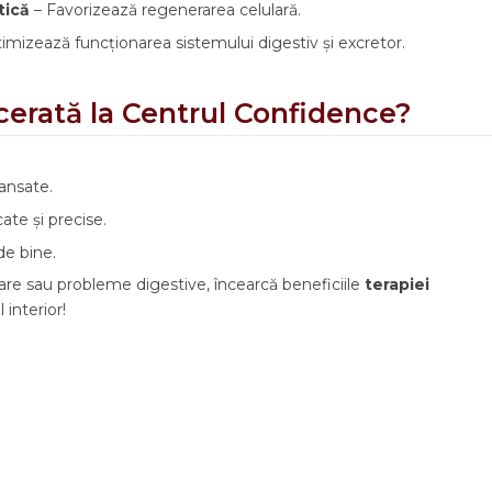
tică
– Favorizează regenerarea celulară.
imizează funcționarea sistemului digestiv și excretor.
scerată la Centrul Confidence?
vansate.
ate și precise.
de bine.
are sau probleme digestive, încearcă beneficiile
terapiei
 interior!