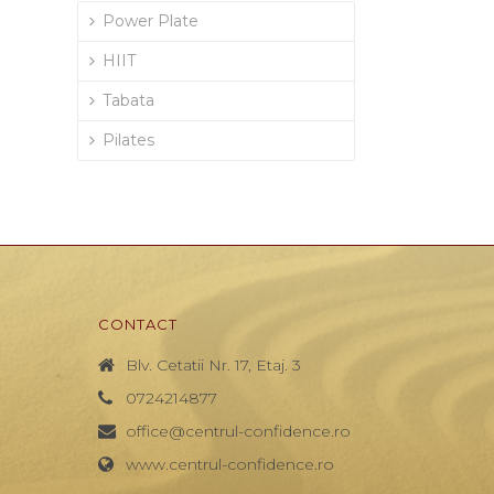
Power Plate
HIIT
Tabata
Pilates
CONTACT
Blv. Cetatii Nr. 17, Etaj. 3
0724214877
office@centrul-confidence.ro
www.centrul-confidence.ro