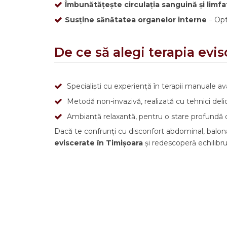
Îmbunătățește circulația sanguină și limfa
Susține sănătatea organelor interne
– Opt
De ce să alegi terapia evi
Specialiști cu experiență în terapii manuale a
Metodă non-invazivă, realizată cu tehnici delic
Ambianță relaxantă, pentru o stare profundă 
Dacă te confrunți cu disconfort abdominal, balon
eviscerate în Timișoara
și redescoperă echilibrul