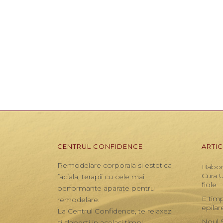
CENTRUL CONFIDENCE
ARTI
Remodelare corporala si estetica
Babor
Cura 
faciala, terapii cu cele mai
fiole
performante aparate pentru
E timp
remodelare.
epilar
La Centrul Confidence, te relaxezi
Noul 
si slabesti in acelasi timp!