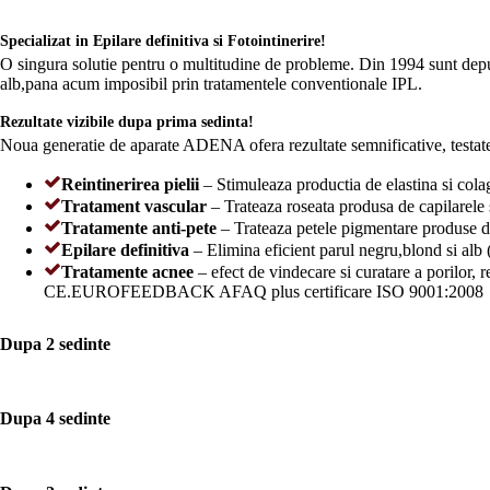
Specializat in Epilare definitiva si Fotointinerire!
O singura solutie pentru o multitudine de probleme. Din 1994 sunt dep
alb,pana acum imposibil prin tratamentele conventionale IPL.
Rezultate vizibile dupa prima sedinta!
Noua generatie de aparate ADENA ofera rezultate semnificative, testate
Reintinerirea pielii
– Stimuleaza productia de elastina si colag
Tratament vascular
– Trateaza roseata produsa de capilarele 
Tratamente anti-pete
– Trateaza petele pigmentare produse d
Epilare definitiva
– Elimina eficient parul negru,blond si alb 
Tratamente acnee
– efect de vindecare si curatare a porilor
CE.EUROFEEDBACK AFAQ plus certificare ISO 9001:2008
Dupa 2 sedinte
Dupa 4 sedinte