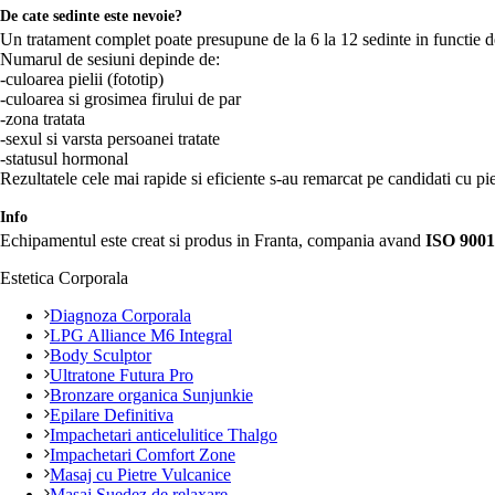
De cate sedinte este nevoie?
Un tratament complet poate presupune de la 6 la 12 sedinte in functie de 
Numarul de sesiuni depinde de:
-culoarea pielii (fototip)
-culoarea si grosimea firului de par
-zona tratata
-sexul si varsta persoanei tratate
-statusul hormonal
Rezultatele cele mai rapide si eficiente s-au remarcat pe candidati cu piel
Info
Echipamentul este creat si produs in Franta, compania avand
ISO 9001
Estetica Corporala
Diagnoza Corporala
LPG Alliance M6 Integral
Body Sculptor
Ultratone Futura Pro
Bronzare organica Sunjunkie
Epilare Definitiva
Impachetari anticelulitice Thalgo
Impachetari Comfort Zone
Masaj cu Pietre Vulcanice
Masaj Suedez de relaxare