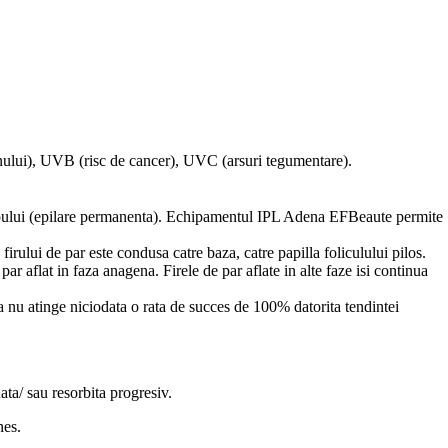
tenului), UVB (risc de cancer), UVC (arsuri tegumentare).
 corpului (epilare permanenta). Echipamentul IPL Adena EFBeaute permite
ului de par este condusa catre baza, catre papilla foliculului pilos.
ar aflat in faza anagena. Firele de par aflate in alte faze isi continua
ea nu atinge niciodata o rata de succes de 100% datorita tendintei
ta/ sau resorbita progresiv.
nes.