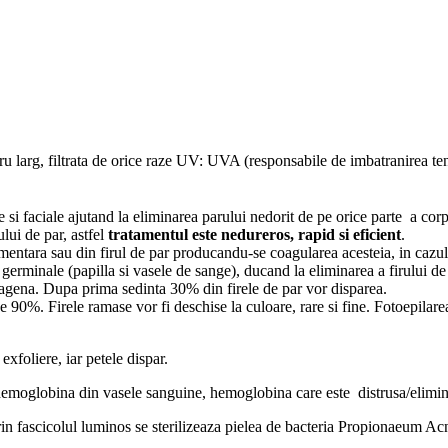
tru larg, filtrata de orice raze UV: UVA (responsabile de imbatranirea 
le si faciale ajutand la eliminarea parului nedorit de pe orice parte a
ului de par, astfel
tratamentul este nedureros, rapid si eficient
.
tara sau din firul de par producandu-se coagularea acesteia, in cazul fir
erminale (papilla si vasele de sange), ducand la eliminarea a firului de p
 anagena. Dupa prima sedinta 30% din firele de par vor disparea.
de 90%. Firele ramase vor fi deschise la culoare, rare si fine. Fotoepilar
xfoliere, iar petele dispar.
 hemoglobina din vasele sanguine, hemoglobina care este distrusa/elimina
prin fascicolul luminos se sterilizeaza pielea de bacteria Propionaeum Ac