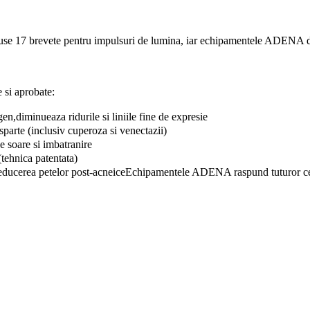
use 17 brevete pentru impulsuri de lumina, iar echipamentele ADENA det
 si aprobate:
en,diminueaza ridurile si liniile fine de expresie
sparte (inclusiv cuperoza si venectazii)
e soare si imbatranire
(tehnica patentata)
, reducerea petelor post-acneiceEchipamentele ADENA raspund tuturor cer