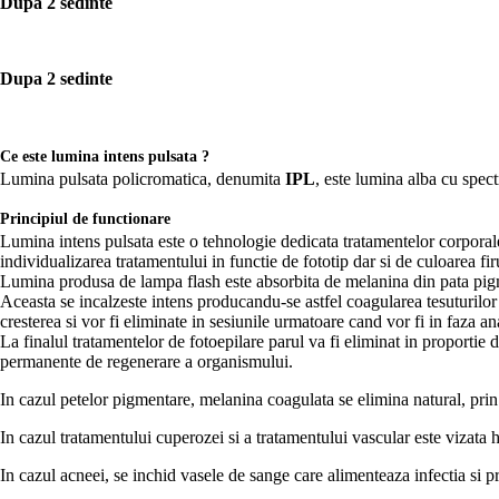
Dupa 2 sedinte
Dupa 2 sedinte
Ce este lumina intens pulsata ?
Lumina pulsata policromatica, denumita
IPL
, este lumina alba cu spec
Principiul de functionare
Lumina intens pulsata este o tehnologie dedicata tratamentelor corpora
individualizarea tratamentului in functie de fototip dar si de culoarea fir
Lumina produsa de lampa flash este absorbita de melanina din pata pigmen
Aceasta se incalzeste intens producandu-se astfel coagularea tesuturilor g
cresterea si vor fi eliminate in sesiunile urmatoare cand vor fi in faza
La finalul tratamentelor de fotoepilare parul va fi eliminat in proportie 
permanente de regenerare a organismului.
In cazul petelor pigmentare, melanina coagulata se elimina natural, prin e
In cazul tratamentului cuperozei si a tratamentului vascular este vizata
In cazul acneei, se inchid vasele de sange care alimenteaza infectia si 