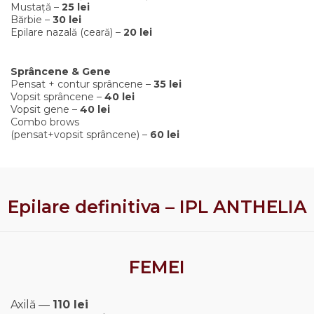
Mustață –
25 lei
Bărbie –
30 lei
Epilare nazală (ceară) –
20 lei
Sprâncene & Gene
Pensat + contur sprâncene –
35 lei
Vopsit sprâncene –
40 lei
Vopsit gene –
40 lei
Combo brows
(pensat+vopsit sprâncene) –
60 lei
Epilare definitiva – IPL ANTHELIA
FEMEI
Axilă —
110 lei