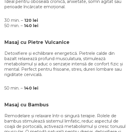
Ideal pentru oboseală cronică, anxietate, somn agitat sau
perioade încărcate emoțional.
30 min. –
120 lei
50 min. –
140 lei
Masaj cu Pietre Vulcanice
Detoxifiere și echilibrare energetică. Pietrele calde din
bazalt relaxează profund musculatura, stimulează
metabolismul și aduc o senzație intensă de confort fizic și
mental. Perfect pentru frisoane, stres, dureri lombare sau
rigiditate cervicală.
50 min. –
140 lei
Masaj cu Bambus
Remodelare și relaxare într-o singură terapie. Rolele de
bambus stimulează sistemul limfatic, reduc aspectul de
coajă de portocală, activează metabolismul și cresc tonusul
muscular. O metodă naturală pentru drenaj, detoxifiere și