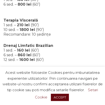
6 sed. –
800 lei
(60’)
Terapia Viscerală
1 sed. –
210 lei
(90’)
10 sed. –
1800 lei
(90’)
Recomandare: 10 ședințe
Drenaj Limfatic Brazilian
1 sed. –
160 lei
(60’)
6 sed. –
860 lei
(60’)
12 sed. –
1600 lei
(60’)
AromaTouch (doTERRA)
Acest website foloseste Cookies pentru imbunatatirea
1 sed. –
200 lei
(40’)
experientei utilizatorilor. Prin continuarea navigarii pe
6 sed. –
1090 lei
(40’)
website-ul nostru confirmi acceptarea utilizarii fisierelor de
tip cookie sau poti modifica setarile fisierelor.
Setari
Masaj Herbal Balls
Cookie
ACCEPT
1 sed. – 60 min. –
24o lei