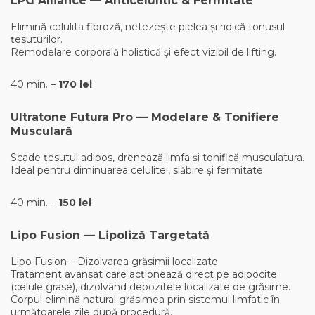
LPG Alliance — Anticelulitic & Fermitate
Elimină celulita fibroză, netezește pielea și ridică tonusul
țesuturilor.
Remodelare corporală holistică și efect vizibil de lifting.
40 min. –
170 lei
Ultratone Futura Pro — Modelare & Tonifiere
Musculară
Scade țesutul adipos, drenează limfa și tonifică musculatura.
Ideal pentru diminuarea celulitei, slăbire și fermitate.
40 min. –
150 lei
Lipo Fusion — Lipoliză Targetată
Lipo Fusion – Dizolvarea grăsimii localizate
Tratament avansat care acționează direct pe adipocite
(celule grase), dizolvând depozitele localizate de grăsime.
Corpul elimină natural grăsimea prin sistemul limfatic în
următoarele zile după procedură.