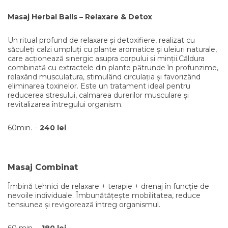
Masaj Herbal Balls – Relaxare & Detox
Un ritual profund de relaxare și detoxifiere, realizat cu
săculeți calzi umpluți cu plante aromatice și uleiuri naturale,
care acționează sinergic asupra corpului și minții.Căldura
combinată cu extractele din plante pătrunde în profunzime,
relaxând musculatura, stimulând circulația și favorizând
eliminarea toxinelor. Este un tratament ideal pentru
reducerea stresului, calmarea durerilor musculare și
revitalizarea întregului organism.
60min. –
240 lei
Masaj Combinat
Îmbină tehnici de relaxare + terapie + drenaj în funcție de
nevoile individuale. Îmbunătățește mobilitatea, reduce
tensiunea și revigorează întreg organismul.