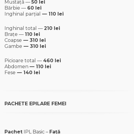
Mustață —
50 lei
Bărbie —
60 lei
Inghinal parțial
— 110 lei
Inghinal total —
210 lei
Brațe —
110 lei
Coapse
— 310 lei
Gambe
— 310 lei
Picioare total —
460 lei
Abdomen
— 110 lei
Fese
— 140 lei
PACHETE EPILARE FEMEI
Pachet
IPL Basic –
Față