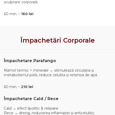
sculptare corporală.
60 min. –
160 lei
Împachetări Corporale
Împachetare Parafango
Nămol termic + minerale → stimulează circulația și
metabolismul pielii, reduce celulita și retenția de apă.
60 min. –
210 lei
Împachetare Cald / Rece
Cald → efect lipolitic & relaxare
Rece → drenaj, reducerea inflamației și anticelulitic