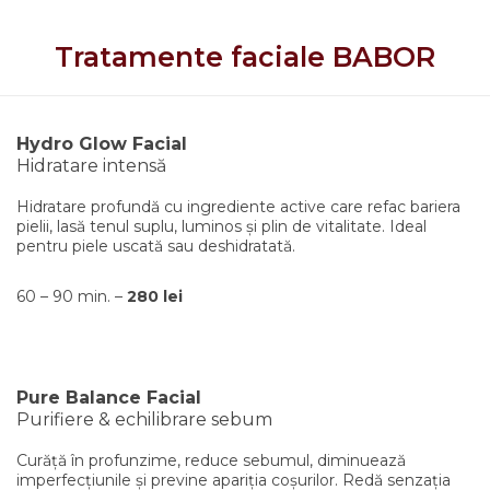
Tratamente faciale BABOR
Hydro Glow Facial
Hidratare intensă
Hidratare profundă cu ingrediente active care refac bariera
pielii, lasă tenul suplu, luminos și plin de vitalitate. Ideal
pentru piele uscată sau deshidratată.
60 – 90 min. –
280 lei
Pure Balance Facial
Purifiere & echilibrare sebum
Curăță în profunzime, reduce sebumul, diminuează
imperfecțiunile și previne apariția coșurilor. Redă senzația