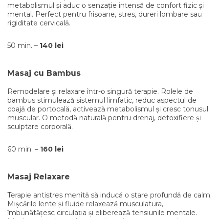
metabolismul și aduc o senzație intensă de confort fizic și
mental. Perfect pentru frisoane, stres, dureri lombare sau
rigiditate cervicală.
50 min. –
140 lei
Masaj cu Bambus
Remodelare și relaxare într-o singură terapie. Rolele de
bambus stimulează sistemul limfatic, reduc aspectul de
coajă de portocală, activează metabolismul și cresc tonusul
muscular. O metodă naturală pentru drenaj, detoxifiere și
sculptare corporală.
60 min. –
160 lei
Masaj Relaxare
Terapie antistres menită să inducă o stare profundă de calm.
Mișcările lente și fluide relaxează musculatura,
îmbunătățesc circulația și eliberează tensiunile mentale.