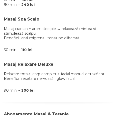
60 min. –
180 lei
90 min. –
240 lei
Masaj Spa Scalp
Masaj cranian + aromaterapie → relaxează mintea și
stimulează scalpul.
Beneficii: anti-migrenă • tensiune eliberată
30 min. –
110 lei
Masaj Relaxare Deluxe
Relaxare totală: corp complet + facial manual detoxifiant.
Beneficii: resetare nervoasă • glow facial
90 min. –
200 lei
Abonamente Masaj & Terapie