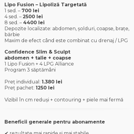
Lipo Fusion – Lipoliză Targetată
1 sed. –
700 lei
4 sed. –
2500 lei
8 sed. –
4400 lei
Depozite localizate: abdomen, șolduri, coapse, brațe,
bărbie
Maxim de efect când este combinat cu drenaj / LPG
Confidence Slim & Sculpt
abdomen + talie + coapse
1 Lipo Fusion + 4 LPG Alliance
Program 3 săptămâni
Preț individual:
1.380 lei
Preț pachet:
1250 lei
Vizibil în cm reduși + contouring + piele mai fermă
Beneficii generale pentru abonamente
✔ rezultate mai rapide și mai stabile