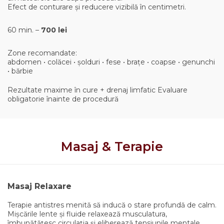
Efect de conturare și reducere vizibilă în centimetri.
60 min. –
700 lei
Zone recomandate:
abdomen • colăcei • șolduri • fese • brațe • coapse • genunchi
• bărbie
Rezultate maxime în cure + drenaj limfatic Evaluare
obligatorie înainte de procedură
Masaj & Terapie
Masaj Relaxare
Terapie antistres menită să inducă o stare profundă de calm.
Mișcările lente și fluide relaxează musculatura,
îmbunătățesc circulația și eliberează tensiunile mentale.