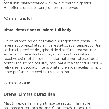
tensiunile diafragmatice și ajută la reglarea digestiei.
Beneficii asupra posturii și sistemului nervos.
90 min. –
210 lei
Ritual detoxifiant cu miere-full body
Un ritual profund de detoxifiere și regenerare,masajul cu
miere acționează atat la nivel estetic,cat și terapeutic.Prin
techinici specifice de „lipire și dezlipire”,mierea naturală
extrage toxinele din țesuturi, stimulează circulația și
reactivează metabolismul celular.Tratamentul este ideal
pentru reducerea celulitei, îmbunătățirea aspectului pielii și
relaxarea musculaturii tensionate, oferind în același timp o
stare profundă de echilibru și revitalizare.
70 min. –
320 lei
Drenaj Limfatic Brazilian
Mișcări rapide, ferme și ritmice ce reduc inflamațiile,
balonarea și retenția de apă. Conturează trunchiul și