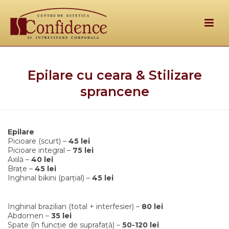
Epilare cu ceara & Stilizare
sprancene
Epilare
Picioare (scurt) –
45 lei
Picioare integral –
75 lei
Axilă –
40 lei
Brațe –
45 lei
Inghinal bikini (parțial) –
45 lei
Inghinal brazilian (total + interfesier) –
80 lei
Abdomen –
35 lei
Spate (în funcție de suprafață) –
50-120 lei