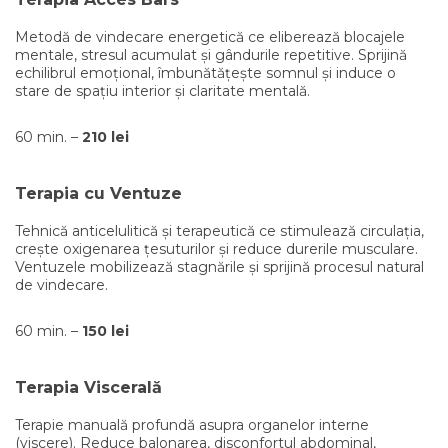
Metodă de vindecare energetică ce eliberează blocajele
mentale, stresul acumulat și gândurile repetitive. Sprijină
echilibrul emoțional, îmbunătățește somnul și induce o
stare de spațiu interior și claritate mentală.
60 min. –
210 lei
Terapia cu Ventuze
Tehnică anticelulitică și terapeutică ce stimulează circulația,
crește oxigenarea țesuturilor și reduce durerile musculare.
Ventuzele mobilizează stagnările și sprijină procesul natural
de vindecare.
60 min. –
150 lei
Terapia Viscerală
Terapie manuală profundă asupra organelor interne
(viscere). Reduce balonarea, disconfortul abdominal,