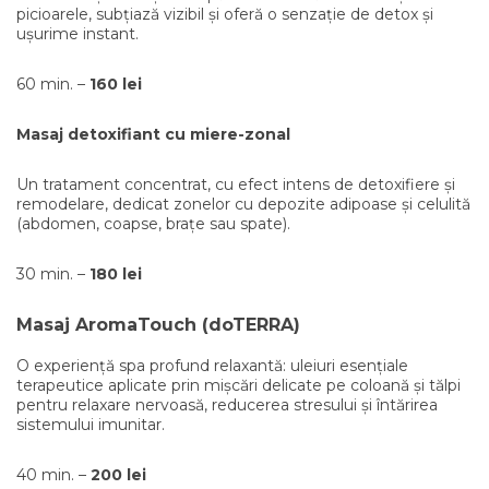
picioarele, subțiază vizibil și oferă o senzație de detox și
ușurime instant.
60 min. –
160 lei
Masaj detoxifiant cu miere-zonal
Un tratament concentrat, cu efect intens de detoxifiere și
remodelare, dedicat zonelor cu depozite adipoase și celulită
(abdomen, coapse, brațe sau spate).
30 min. –
180 lei
Masaj AromaTouch (doTERRA)
O experiență spa profund relaxantă: uleiuri esențiale
terapeutice aplicate prin mișcări delicate pe coloană și tălpi
pentru relaxare nervoasă, reducerea stresului și întărirea
sistemului imunitar.
40 min. –
200 lei