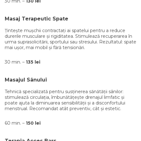
30 min. –
130 lei
Masaj Terapeutic Spate
Țintește mușchii contractați ai spatelui pentru a reduce
durerile musculare și rigiditatea. Stimulează recuperarea în
urma suprasolicitării, sportului sau stresului. Rezultatul: spate
mai ușor, mai mobil și fără tensionări.
30 min. –
135 lei
Masajul Sânului
Tehnică specializată pentru susținerea sănătății sânilor:
stimulează circulația, îmbunătățește drenajul limfatic și
poate ajuta la diminuarea sensibilității și a disconfortului
menstrual. Recomandat atât preventiv, cât și estetic.
60 min. –
150 lei
Terapia Acces Bars