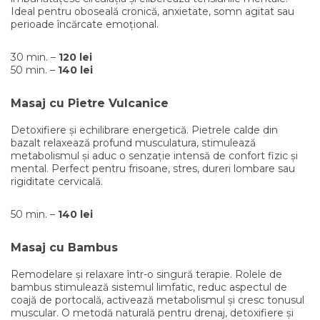
Ideal pentru oboseală cronică, anxietate, somn agitat sau
perioade încărcate emoțional.
30 min. –
120 lei
50 min. –
140 lei
Masaj cu Pietre Vulcanice
Detoxifiere și echilibrare energetică. Pietrele calde din
bazalt relaxează profund musculatura, stimulează
metabolismul și aduc o senzație intensă de confort fizic și
mental. Perfect pentru frisoane, stres, dureri lombare sau
rigiditate cervicală.
50 min. –
140 lei
Masaj cu Bambus
Remodelare și relaxare într-o singură terapie. Rolele de
bambus stimulează sistemul limfatic, reduc aspectul de
coajă de portocală, activează metabolismul și cresc tonusul
muscular. O metodă naturală pentru drenaj, detoxifiere și