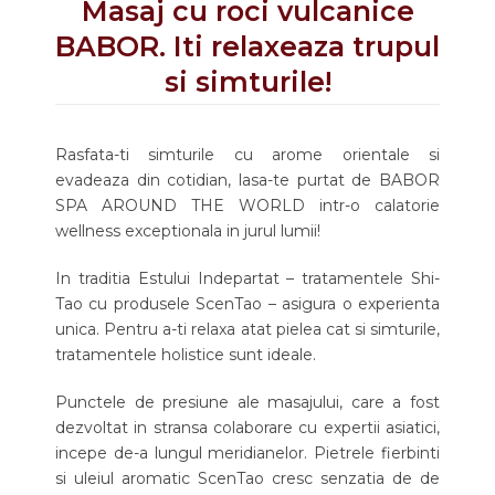
Masaj cu roci vulcanice
BABOR. Iti relaxeaza trupul
si simturile!
Rasfata-ti simturile cu arome orientale si
evadeaza din cotidian, lasa-te purtat de BABOR
SPA AROUND THE WORLD intr-o calatorie
wellness exceptionala in jurul lumii!
In traditia Estului Indepartat – tratamentele Shi-
Tao cu produsele ScenTao – asigura o experienta
unica. Pentru a-ti relaxa atat pielea cat si simturile,
tratamentele holistice sunt ideale.
Punctele de presiune ale masajului, care a fost
dezvoltat in stransa colaborare cu expertii asiatici,
incepe de-a lungul meridianelor. Pietrele fierbinti
si uleiul aromatic ScenTao cresc senzatia de de