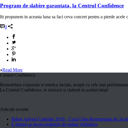
Program de slabire garantata, la Centrul Confidence
Iti propunem in aceasta luna sa faci ceva concret pentru a pierde acele c
0
Read More
Centrul Confidence
Remodelare corporala si estetica faciala, terapii cu cele mai performant
La Centrul Confidence, te relaxezi si slabesti in acelasi timp!
Articole recente
Babor Advent Calendar 2018 – Cura Ultra-Regeneranta de 24 de
E timpul sa incepi sedintele de epilare definitiva