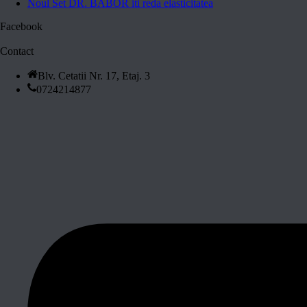
Noul Set DR. BABOR iti reda elasticitatea
Facebook
Contact
Blv. Cetatii Nr. 17, Etaj. 3
0724214877