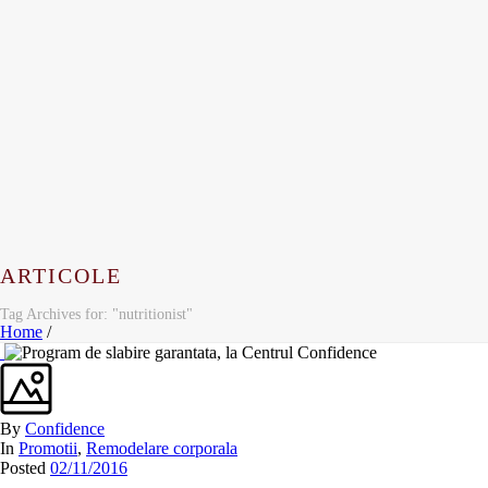
ARTICOLE
Tag Archives for: "nutritionist"
Home
/
By
Confidence
In
Promotii
,
Remodelare corporala
Posted
02/11/2016