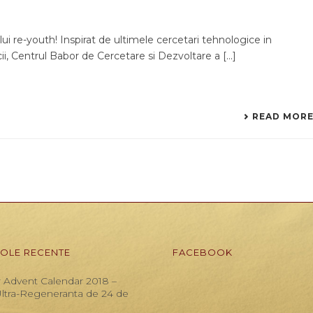
i re-youth! Inspirat de ultimele cercetari tehnologice in
i, Centrul Babor de Cercetare si Dezvoltare a [...]
READ MOR
COLE RECENTE
FACEBOOK
 Advent Calendar 2018 –
Ultra-Regeneranta de 24 de