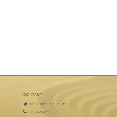
E
CONTACT
Blv. Cetatii Nr. 17, Etaj. 3
0724214877