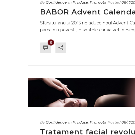
By
Confidence
In
Produse
,
Promotii
Posted
06/11/2
BABOR Advent Calendar
Sfarsitul anului 2015 ne aduce noul Advent Ca
parca din povesti, in spatele caruia veti desco
0
By
Confidence
In
Produse
,
Promotii
Posted
06/11/2
Tratament facial revolu