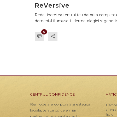
ReVersive
Reda tineretea tenului tau datorita complexulu
domeniul frumusetii, dermatologiei si genetici
0
CENTRUL CONFIDENCE
ARTI
Remodelare corporala si estetica
Babor
Cura 
faciala, terapii cu cele mai
fiole
performante aparate pentru