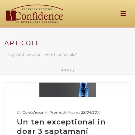
ARTICOLE
Tag Archives for: "estetica faciala"
HOME
/
By
Confidence
In
Promotii
Posted
29/04/2014
Un ten exceptional in
doar 3 saptamani